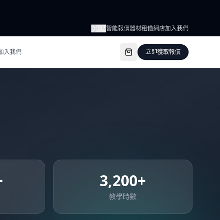
EN
智能報價
器材租借
網店
加入我們
加入我們
立即獲取報價
+
3,200+
教學時數