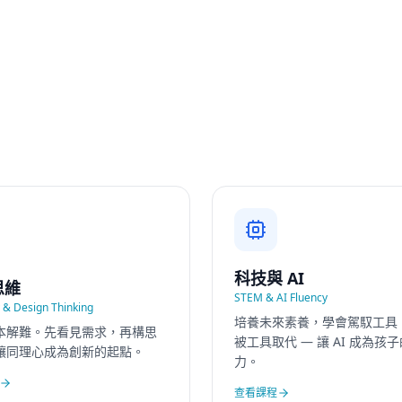
科技與 AI
思維
STEM & AI Fluency
& Design Thinking
培養未來素養，學會駕馭工具
本解難。先看見需求，再構思
被工具取代 — 讓 AI 成為孩
讓同理心成為創新的起點。
力。
查看課程